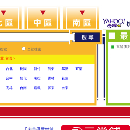
當舖朋友
搜索
全部搜索
置: 首頁 >
台北
桃園
新竹
苗栗
基隆
宜蘭
台中
彰化
南投
雲林
花蓮
高雄
台南
嘉義
屏東
台東