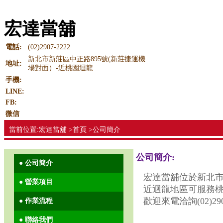
宏達當舖
電話:
(02)2907-2222
新北市新莊區中正路895號(新莊捷運機
地址:
場對面）-近桃園迴龍
手機:
LINE:
FB:
微信
當前位置:宏達當舖 >首頁 >公司簡介
公司簡介:
● 公司簡介
宏達當舖位於新北市
● 營業項目
近迴龍地區可服務桃
歡迎來電洽詢(02)29
● 作業流程
● 聯絡我們