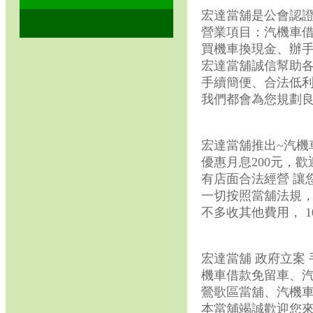
宏達當舖是公會認證
營業項目：汽機車借
買機車換現金、辦
宏達當舖誠信幫助
手續簡便、合法低
我們都會為您規劃
宏達當舖推出~汽機
優惠月息200元，歡迎
有店面合法經營 讓
一切按照當舖法規
不多收其他費用， 
宏達當舖 政府立案
機車借款免留車、
鶯歌區當舖、汽機車
本當舖竭誠歡迎您來電洽