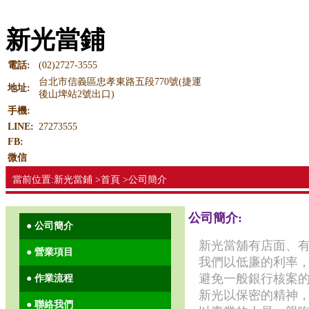
新光當鋪
電話:
(02)2727-3555
台北市信義區忠孝東路五段770號(捷運
地址:
後山埤站2號出口)
手機:
LINE:
27273555
FB:
微信
當前位置:新光當鋪 >首頁 >公司簡介
公司簡介:
● 公司簡介
新光當舖有店面、
● 營業項目
我們以低廉的利率
避免一般銀行核案
● 作業流程
新光以保密的精神
● 聯絡我們