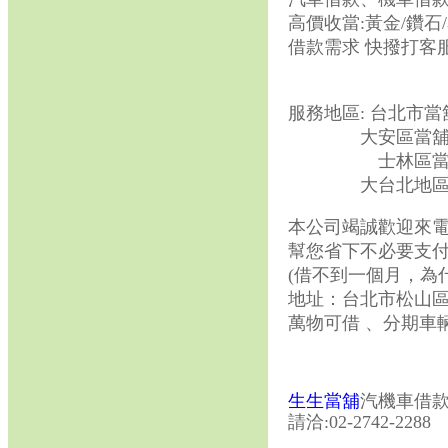
高價收當:黃金/鑽石
借款需求 快撥打客服專
服務地區: 台北市
大安區當舖、信
士林區當
大台北地區優
本公司竭誠歡迎來
幫您省下不必要支付
(借不到一個月，為
地址：台北市松山區民
萬物可借 、分期車
生生當舖
汽機車借款
請洽:02-2742-2288