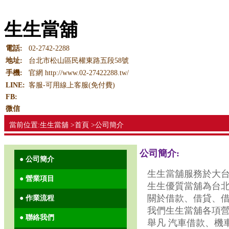
生生當舖
電話:
02-2742-2288
地址:
台北市松山區民權東路五段58號
手機:
官網 http://www.02-27422288.tw/
LINE:
客服-可用線上客服(免付費)
FB:
微信
當前位置:生生當舖 >首頁 >公司簡介
公司簡介:
● 公司簡介
生生當舖服務於大
● 營業項目
生生優質當舖為台北市
關於借款、借貸、
● 作業流程
我們生生當舖各項
● 聯絡我們
舉凡 汽車借款、機