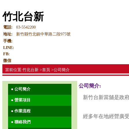
竹北台新
電話:
03-5542200
地址:
新竹縣竹北鎮中華路二段975號
手機:
LINE:
FB:
微信
當前位置:竹北台新 >首頁 >公司簡介
公司簡介:
● 公司簡介
新竹台新當舖是政
● 營業項目
● 作業流程
經多年在地經營廣
● 聯絡我們