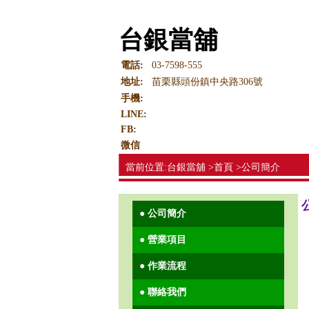
台銀當舖
電話:
03-7598-555
地址:
苗栗縣頭份鎮中央路306號
手機:
LINE:
FB:
微信
當前位置:台銀當舖 >首頁 >公司簡介
● 公司簡介
● 營業項目
● 作業流程
● 聯絡我們