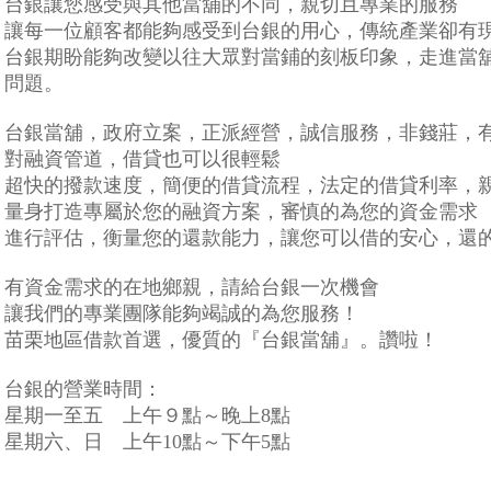
台銀讓您感受與其他當舖的不同，親切且專業的服務
讓每一位顧客都能夠感受到台銀的用心，傳統產業卻有
台銀期盼能夠改變以往大眾對當鋪的刻板印象，走進當
問題。
台銀當舖，政府立案，正派經營，誠信服務，非錢莊，
對融資管道，借貸也可以很輕鬆
超快的撥款速度，簡便的借貸流程，法定的借貸利率，
量身打造專屬於您的融資方案，審慎的為您的資金需求
進行評估，衡量您的還款能力，讓您可以借的安心，還
有資金需求的在地鄉親，請給台銀一次機會
讓我們的專業團隊能夠竭誠的為您服務！
苗栗地區借款首選，優質的『台銀當舖』。讚啦！
台銀的營業時間：
星期一至五 上午９點～晚上8點
星期六、日 上午10點～下午5點