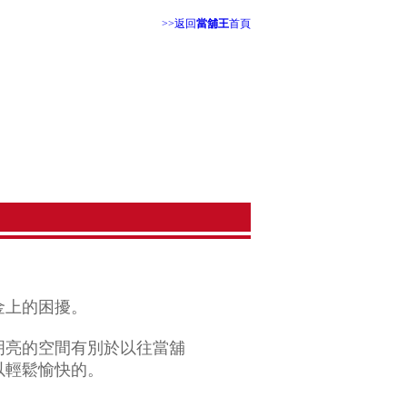
>>返回
當舖王
首頁
金上的困擾。
明亮的空間有別於以往當舖
以輕鬆愉快的。